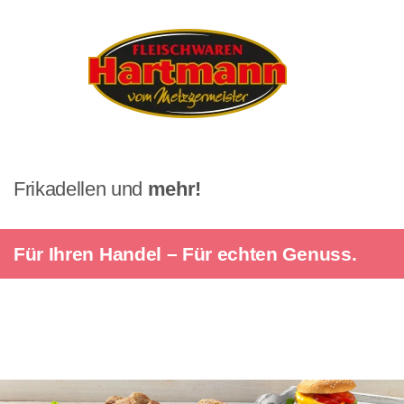
Skip
to
content
Frikadellen und
mehr!
Für Ihren Handel – Für echten Genuss.